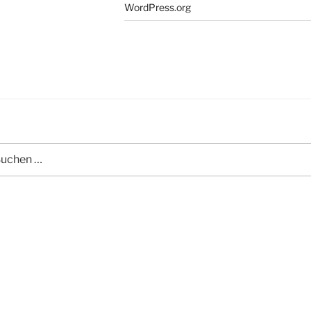
WordPress.org
chen
h: